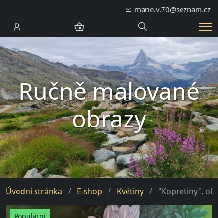
marie.v.70@seznam.cz
Hledání
Me
Ručně malované
obrazy
Úvodní stránka
E-shop
Květiny
"Kopretiny", ole
Populární