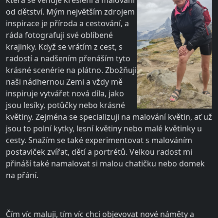
od dětství. Mým největším zdrojem
inspirace je příroda a cestování, a
ráda fotografuji své oblíbené
krajinky. Když se vrátím z cest, s
radostí a nadšením přenáším tyto
krásné scenérie na plátno. Zbožňuji
naši nádhernou Zemi a vždy mě
inspiruje vytvářet nová díla, jako
jsou lesíky, potůčky nebo krásné
květiny. Zejména se specializuji na malování květin, ať už
jsou to polní kytky, lesní květiny nebo malé květinky u
cesty. Snažím se také experimentovat s malováním
postaviček zvířat, dětí a portrétů. Velkou radost mi
přináší také namalovat si malou chatičku nebo domek
na přání.
Čím víc maluji, tím víc chci objevovat nové náměty a