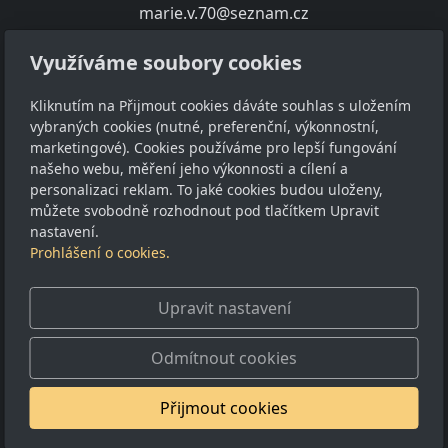
marie.v.70@seznam.cz
+420 739 286 120
Využíváme soubory cookies
O nákupu
Kliknutím na Přijmout cookies dáváte souhlas s uložením
Obchodní podmínky
vybraných cookies (nutné, preferenční, výkonnostní,
GDPR
marketingové). Cookies používáme pro lepší fungování
našeho webu, měření jeho výkonnosti a cílení a
Sledujte nás
personalizaci reklam. To jaké cookies budou uloženy,
můžete svobodně rozhodnout pod tlačítkem Upravit
nastavení.
Prohlášení o cookies.
Upravit nastavení
© 2025
www.obrazy-pictures.com
Nastavení cookies
Odmítnout cookies
Běží na
inPage
s AI
Přijmout cookies