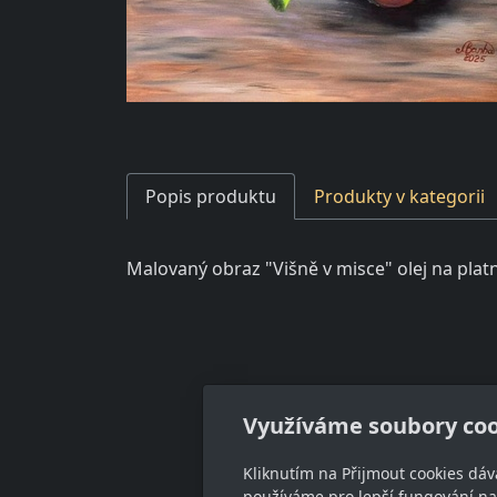
Popis produktu
Produkty v kategorii
Malovaný obraz "Višně v misce" olej na pla
Kon
Využíváme soubory coo
marie
Kliknutím na Přijmout cookies dáv
+420 7
používáme pro lepší fungování naš