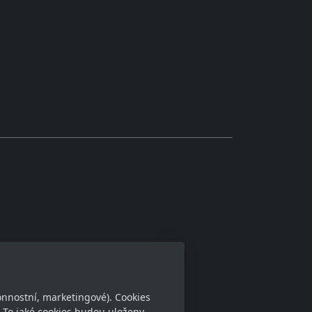
Sledujte nás
onnostní, marketingové). Cookies
 To jaké cookies budou uloženy,