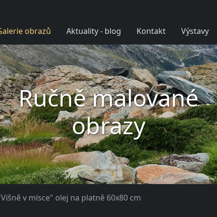
Galerie obrazů
Aktuality - blog
Kontakt
Výstavy
Ručně malované
obrazy
Višně v misce" olej na platně 60x80 cm