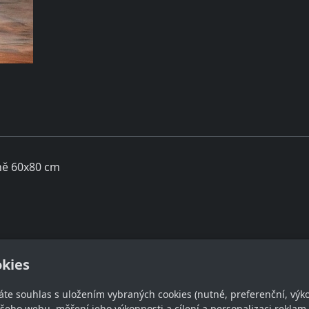
tně 60x80 cm
takt
O nákupu
kies
.v.70@seznam.cz
Obchodní podmínky
áte souhlas s uložením vybraných cookies (nutné, preferenční, výk
39 286 120
GDPR
eho webu, měření jeho výkonnosti a cílení a personalizaci reklam.