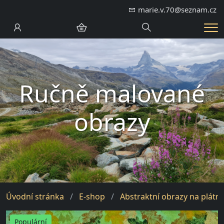
marie.v.70@seznam.cz
Hledání
Me
Ručně malované
obrazy
Úvodní stránka
E-shop
Abstraktní obrazy na plátn
Populární