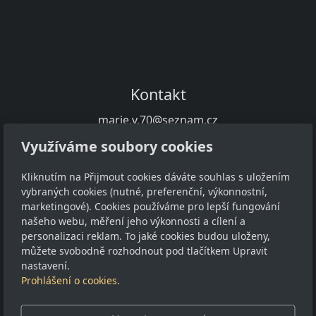
Kontakt
marie.v.70@seznam.cz
+420 739 286 120
Využíváme soubory cookies
O nákupu
Kliknutím na Přijmout cookies dáváte souhlas s uložením
vybraných cookies (nutné, preferenční, výkonnostní,
Obchodní podmínky
marketingové). Cookies používáme pro lepší fungování
GDPR
našeho webu, měření jeho výkonnosti a cílení a
personalizaci reklam. To jaké cookies budou uloženy,
Sledujte nás
můžete svobodně rozhodnout pod tlačítkem Upravit
nastavení.
Prohlášení o cookies.